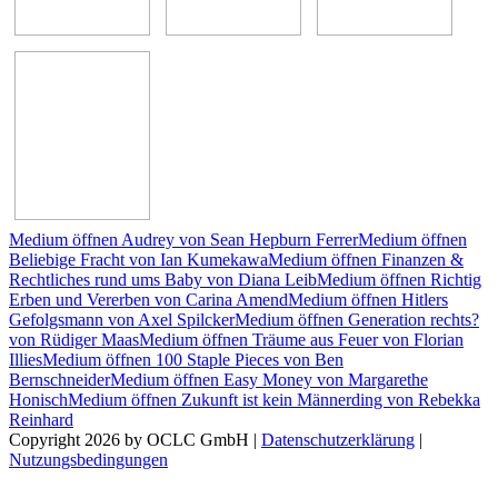
Medium öffnen Audrey von Sean Hepburn Ferrer
Medium öffnen
Beliebige Fracht von Ian Kumekawa
Medium öffnen Finanzen &
Rechtliches rund ums Baby von Diana Leib
Medium öffnen Richtig
Erben und Vererben von Carina Amend
Medium öffnen Hitlers
Gefolgsmann von Axel Spilcker
Medium öffnen Generation rechts?
von Rüdiger Maas
Medium öffnen Träume aus Feuer von Florian
Illies
Medium öffnen 100 Staple Pieces von Ben
Bernschneider
Medium öffnen Easy Money von Margarethe
Honisch
Medium öffnen Zukunft ist kein Männerding von Rebekka
Reinhard
Copyright 2026 by OCLC GmbH
|
Datenschutzerklärung
|
Nutzungsbedingungen