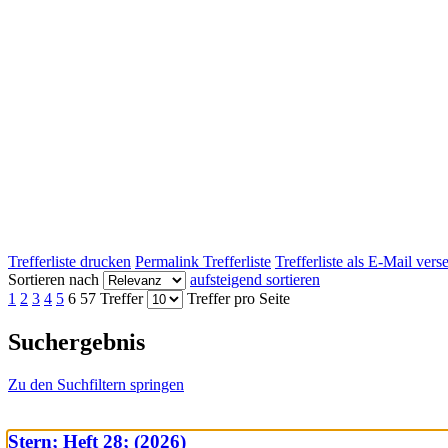
Trefferliste drucken
Permalink Trefferliste
Trefferliste als E-Mail ver
Sortieren nach
aufsteigend sortieren
1
2
3
4
5
6
57 Treffer
Treffer pro Seite
Suchergebnis
Zu den Suchfiltern springen
Stern; Heft 28; (2026)