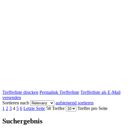
Trefferliste drucken
Permalink Trefferliste
Trefferliste als E-Mail
versenden
Sortieren nach
aufsteigend sortieren
1
2
3
4
5
6
Letzte Seite
58 Treffer
Treffer pro Seite
Suchergebnis