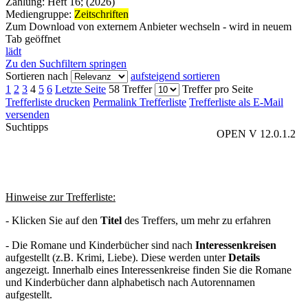
Zählung:
Heft 16; (2026)
Mediengruppe:
Zeitschriften
Zum Download von externem Anbieter wechseln - wird in neuem
Tab geöffnet
lädt
Zu den Suchfiltern springen
Sortieren nach
aufsteigend sortieren
1
2
3
4
5
6
Letzte Seite
58 Treffer
Treffer pro Seite
Trefferliste drucken
Permalink Trefferliste
Trefferliste als E-Mail
versenden
Suchtipps
OPEN V 12.0.1.2
Hinweise zur Trefferliste:
- Klicken Sie auf den
Titel
des Treffers, um mehr zu erfahren
- Die Romane und Kinderbücher sind nach
Interessenkreisen
aufgestellt (z.B. Krimi, Liebe). Diese werden unter
Details
angezeigt. Innerhalb eines Interessenkreise finden Sie die Romane
und Kinderbücher dann alphabetisch nach Autorennamen
aufgestellt.