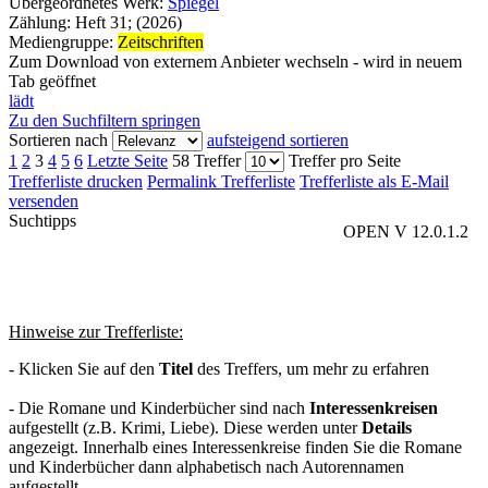
Übergeordnetes Werk:
Spiegel
Zählung:
Heft 31; (2026)
Mediengruppe:
Zeitschriften
Zum Download von externem Anbieter wechseln - wird in neuem
Tab geöffnet
lädt
Zu den Suchfiltern springen
Sortieren nach
aufsteigend sortieren
1
2
3
4
5
6
Letzte Seite
58 Treffer
Treffer pro Seite
Trefferliste drucken
Permalink Trefferliste
Trefferliste als E-Mail
versenden
Suchtipps
OPEN V 12.0.1.2
Hinweise zur Trefferliste:
- Klicken Sie auf den
Titel
des Treffers, um mehr zu erfahren
- Die Romane und Kinderbücher sind nach
Interessenkreisen
aufgestellt (z.B. Krimi, Liebe). Diese werden unter
Details
angezeigt. Innerhalb eines Interessenkreise finden Sie die Romane
und Kinderbücher dann alphabetisch nach Autorennamen
aufgestellt.