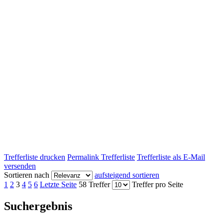
Trefferliste drucken
Permalink Trefferliste
Trefferliste als E-Mail
versenden
Sortieren nach
aufsteigend sortieren
1
2
3
4
5
6
Letzte Seite
58 Treffer
Treffer pro Seite
Suchergebnis