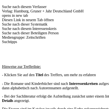
Suche nach diesem Verfasser
Verlag:
Hamburg, Gruner + Jahr Deutschland GmbH
opens in new tab
Diesen Link in neuem Tab öffnen
Suche nach dieser Systematik
Suche nach diesem Interessenskreis
Suche nach dieser Beteiligten Person
Mediengruppe:
Zeitschriften
Suchtipps
Hinweise zur Trefferliste:
- Klicken Sie auf den
Titel
des Treffers, um mehr zu erfahren
- Die Romane und Kinderbücher sind nach
Interessenkreisen
aufgest
dann alphabetisch nach Autorennamen aufgestellt.
- Bei der Sachliteratur erfolgt die Aufstellung zunächst unter einem I
Details
angezeigt.
Die Etagen sind im Katalog jeweils durch eine Farbe gekennzeichnet: