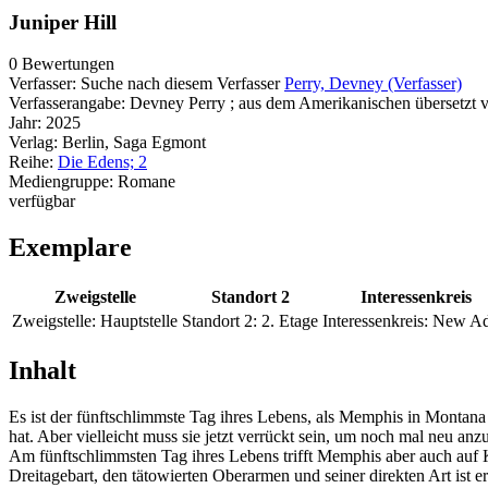
Juniper Hill
0 Bewertungen
Verfasser:
Suche nach diesem Verfasser
Perry, Devney (Verfasser)
Verfasserangabe:
Devney Perry ; aus dem Amerikanischen übersetzt 
Jahr:
2025
Verlag:
Berlin, Saga Egmont
Reihe:
Die Edens; 2
Mediengruppe:
Romane
verfügbar
Exemplare
Zweigstelle
Standort 2
Interessenkreis
Zweigstelle:
Hauptstelle
Standort 2:
2. Etage
Interessenkreis:
New Ad
Inhalt
Es ist der fünftschlimmste Tag ihres Lebens, als Memphis in Montana
hat. Aber vielleicht muss sie jetzt verrückt sein, um noch mal neu an
Am fünftschlimmsten Tag ihres Lebens trifft Memphis aber auch auf K
Dreitagebart, den tätowierten Oberarmen und seiner direkten Art ist er 